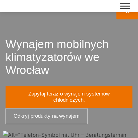
Skip
to
content
Wynajem mobilnych
klimatyzatorów we
Wrocław
Zapytaj teraz o wynajem systemów
chłodniczych.
Odkryj produkty na wynajem