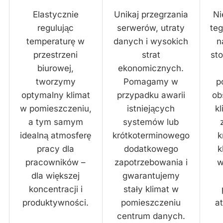
Elastycznie
Unikaj przegrzania
Ni
regulując
serwerów, utraty
teg
temperaturę w
danych i wysokich
n
przestrzeni
strat
st
biurowej,
ekonomicznych.
tworzymy
Pomagamy w
p
optymalny klimat
przypadku awarii
ob
w pomieszczeniu,
istniejących
k
a tym samym
systemów lub
idealną atmosferę
krótkoterminowego
k
pracy dla
dodatkowego
k
pracowników –
zapotrzebowania i
w
dla większej
gwarantujemy
koncentracji i
stały klimat w
produktywności.
pomieszczeniu
a
centrum danych.