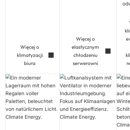
od
kl
Więcej o
e
Więcej o
elastycznym
klimatyzacji
chłodzeniu
kl
biura
serwerowni
n
Klimatyzacji
Chłodzeniu
Wyna
hal
przemysłowym
mobil
produkcyjnych
i
lodow
i
procesowym
magazynów