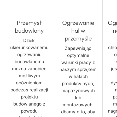
Przemysł
Ogrzewanie
Og
budowlany
hal w
n
przemyśle
Dzięki
ukierunkowanemu
chł
Zapewniając
ogrzewaniu
o
optymalne
budowlanemu
warunki pracy z
można zapobiec
je
naszym sprzętem
możliwym
w halach
opóźnieniom
dy
produkcyjnych,
podczas realizacji
magazynowych
projektu
p
lub
budowlanego z
m
montażowych,
powodu
nag
dbamy o to, aby