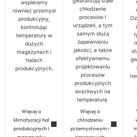
gwarantują stałe
wspieramy
chłodzenie
również przemysł
procesów i
Oz
produkcyjny,
urządzeń, a tym
kontrolując
samym służą
ł
temperatury w
zapewnieniu
m
dużych
jakości, a także
st
magazynach i
efektywnemu
gw
halach
projektowaniu
produkcyjnych.
procesów
na
produkcyjnych
wrażliwych na
temperaturę.
Więcej o
Więcej o
klimatyzacji hal
chłodzeniu
produkcyjnych i
przemysłowym i
m
magazynów
procesowym