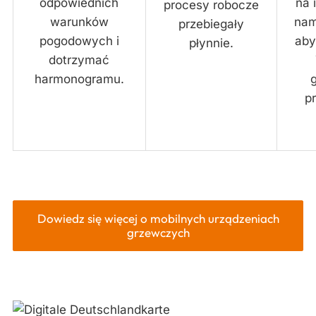
odpowiednich
na 
procesy robocze
warunków
nam
przebiegały
pogodowych i
aby
płynnie.
dotrzymać
harmonogramu.
p
Dowiedz się więcej o mobilnych urządzeniach
grzewczych