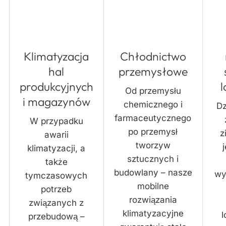
Klimatyzacja
Chłodnictwo
hal
przemysłowe
produkcyjnych
Od przemysłu
i magazynów
chemicznego i
Dz
farmaceutycznego
W przypadku
po przemysł
z
awarii
tworzyw
klimatyzacji, a
sztucznych i
także
budowlany – nasze
wy
tymczasowych
mobilne
potrzeb
rozwiązania
związanych z
klimatyzacyjne
przebudową –